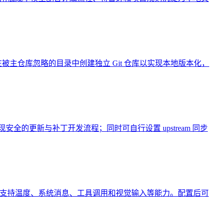
unbooks/、在被主仓库忽略的目录中创建独立 Git 仓库以实现本地版本化，
ork 拉取代码，实现安全的更新与补丁开发流程；同时可自行设置 upstream 同步
入 Raycast AI，支持温度、系统消息、工具调用和视觉输入等能力。配置后可