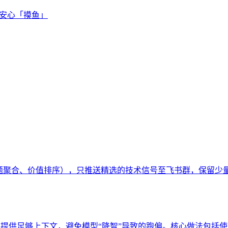
通知，安心「摸鱼」
弃、话题聚合、价值排序），只推送精选的技术信号至飞书群，保留
I 提供足够上下文，避免模型“降智”导致的跑偏。核心做法包