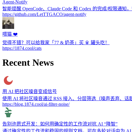
Agent-Notify
智能提醒 OpenCode、Claude Code 和 Codex 的完成/权限
https://github.com/LetTTGACO/agent-notify
喂猫 ❤️
觉得不错？可以给我家「77 & 奶茶」买 🥫 罐头吃！
https://1874.cool/cats
Recent News
用 AI 把社区噪音变成信号
使用 AI 将社区噪音通过 RSS 接入、分层筛选（噪声丢
https://blog.1874.cool/ai-filter-noise/
告别许愿式开发：如何用确定性的工作流对抗 AI “降智”
通过确定性的工作流和稳固的规则文档，可在多轮对话中为 A